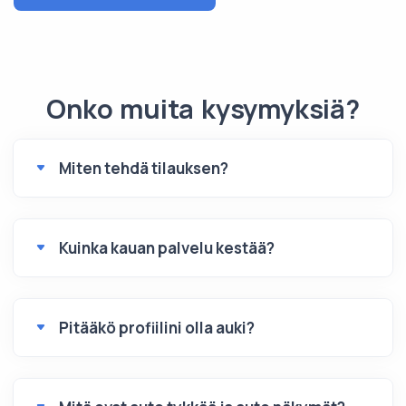
Onko muita kysymyksiä?
Miten tehdä tilauksen?
Kuinka kauan palvelu kestää?
Pitääkö profiilini olla auki?